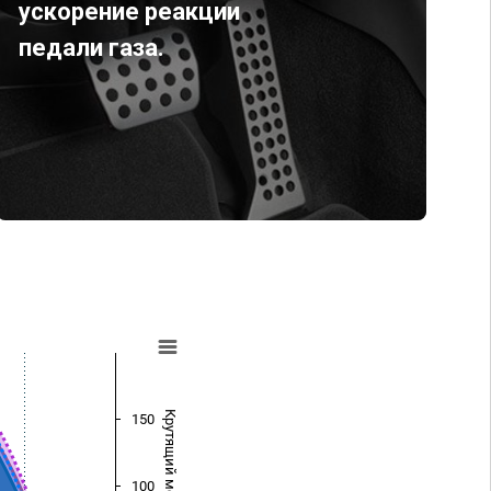
ускорение реакции
педали газа.
Крутящий момент (Нм)
150
100