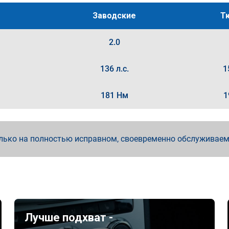
Заводские
Т
2.0
136 л.с.
1
181 Нм
1
лько на полностью исправном, своевременно обслуживае
Лучше подхват -