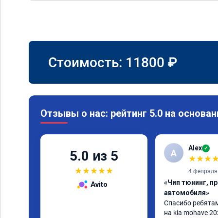
Стоимость:
11800
₽
Отзывы о нас: рейтинг 5.0 на основан
Alex
✓
A
5.0 из 5
★
★
★
★
★
★
★
★
4 февраля
«Чип тюнинг, п
Avito
автомобиля»
Спасибо ребятам.
на kia mohave 20