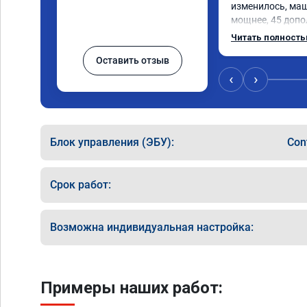
изменилось, маш
мощнее, 45 допо
существенно чувс
Читать полност
соответственно 
Оставить отзыв
Значительно упал
15 город, уже тр
‹
›
12.5. Коробка п
наборе скорости.
отзывчевее. В це
Блок управления (ЭБУ):
Con
Срок работ:
Возможна индивидуальная настройка:
Примеры наших работ: