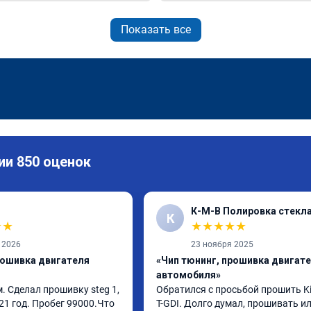
Показать все
ии 850 оценок
К-М-В Полировка стекл
К
★
★
★
★
★
★
★
 2026
23 ноября 2025
рошивка двигателя
«Чип тюнинг, прошивка двигат
автомобиля»
 Сделал прошивку steg 1, 
Обратился с просьбой прошить Kia
21 год. Пробег 99000.Что 
T-GDI. Долго думал, прошивать или