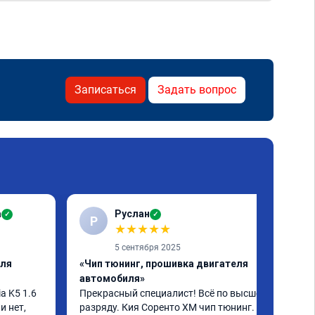
Записаться
Задать вопрос
а
Руслан
✓
✓
Р
★
★
★
★
★
5 сентября 2025
еля
«Чип тюнинг, прошивка двигателя
автомобиля»
 K5 1.6 
Прекрасный специалист! Всё по высшему 
 нет, 
разряду. Кия Соренто XM чип тюнинг. 