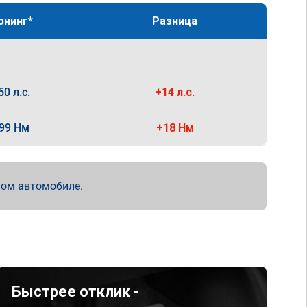
юнинг*
Разница
50 л.с.
+14 л.с.
99 Нм
+18 Нм
мом автомобиле.
Быстрее отклик -