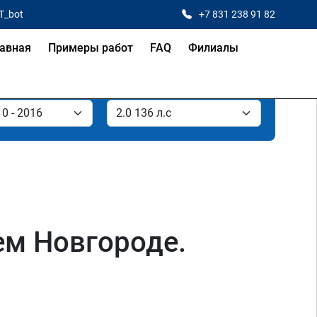
T_bot
+7 831 238 91 82
авная
Примеры работ
FAQ
Филиалы
нем Новгороде.