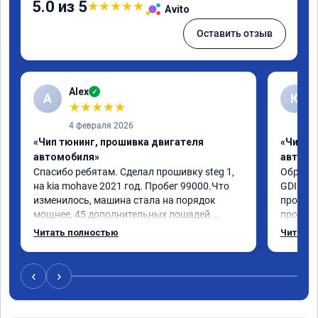
5.0 из 5
★
★
★
★
★
Avito
Оставить отзыв
Alex
✓
A
К
★
★
★
★
★
4 февраля 2026
«Чип тюнинг, прошивка двигателя
«Чип т
автомобиля»
автомо
Спасибо ребятам. Сделал прошивку steg 1, 
Обратил
на kia mohave 2021 год. Пробег 99000.Что 
GDI. До
изменилось, машина стала на порядок 
проконс
мощнее, 45 дополнительных лошадей 
прошивк
существенно чувствуется и соответственно 
отзывчи
Читать полностью
Читать 
крутящего момента. Значительно упал 
и эколо
расход, был в среднем 15 город, уже три дня 
космоле
катаюсь, держит 12-12.5. Коробка 
больше 
‹
›
перестала подпинывать при наборе 
вполне 
скорости. Педаль газа более отзывчевее. В 
уверенн
целом, я очень доволен.!
ECO реж