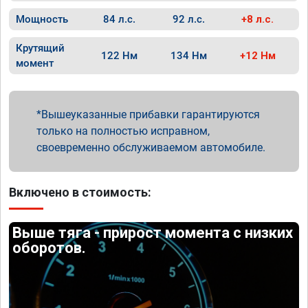
Мощность
84 л.с.
92 л.с.
+8 л.с.
Крутящий
122 Нм
134 Нм
+12 Нм
момент
Вышеуказанные прибавки гарантируются
только на полностью исправном,
своевременно обслуживаемом автомобиле.
Включено в стоимость:
Выше тяга - прирост момента с низких
оборотов.