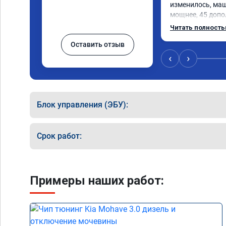
изменилось, маш
мощнее, 45 допо
существенно чувс
Читать полност
соответственно 
Оставить отзыв
Значительно упал
15 город, уже тр
‹
›
12.5. Коробка п
наборе скорости.
отзывчевее. В це
Блок управления (ЭБУ):
Срок работ:
Примеры наших работ: