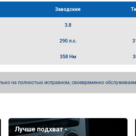
Заводские
Т
3.8
290 л.с.
3
358 Нм
3
лько на полностью исправном, своевременно обслуживае
Лучше подхват -