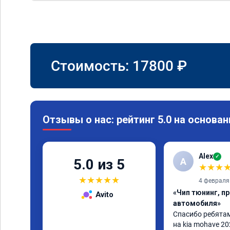
Стоимость:
17800
₽
Отзывы о нас: рейтинг 5.0 на основан
Alex
✓
A
5.0 из 5
★
★
★
★
★
★
★
★
4 февраля
«Чип тюнинг, п
Avito
автомобиля»
Спасибо ребятам.
на kia mohave 20