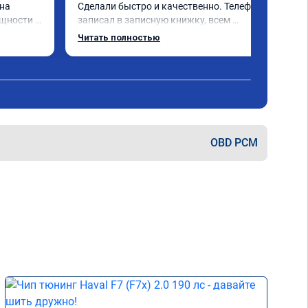
на 
Сделали быстро и качественно. Телефон 
щности и 
записал в записную книжку, всем 
 
рекомендую! Еще вот поеду в ближайшее 
Читать полностью
ечно не 
дни брата Мазду 6 2016 год отгоню на чип 
 два 
тюнинг.
ка +- 
 обгоны 
ень 
 
OBD PCM
е на 
шивке) 
кономия 
об 
". В 
н, 
 
094