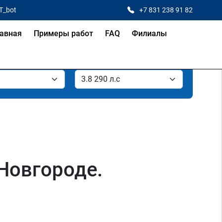
T_bot
+7 831 238 91 82
авная
Примеры работ
FAQ
Филиалы
 Новгороде.