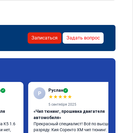
Записаться
Задать вопрос
а
Руслан
✓
✓
Р
★
★
★
★
★
5 сентября 2025
еля
«Чип тюнинг, прошивка двигателя
автомобиля»
 K5 1.6 
Прекрасный специалист! Всё по высшему 
 нет, 
разряду. Кия Соренто XM чип тюнинг. 