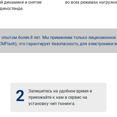
й динамики и снятие
во всех режимах нагрузки
 диностенде.
опытом более 8 лет. Мы применяем только лицензионное о
x, PCMFlash), что гарантирует безопасность для электроники 
2
Запишитесь на удобное время и
приезжайте к нам в сервис на
установку чип тюнинга.