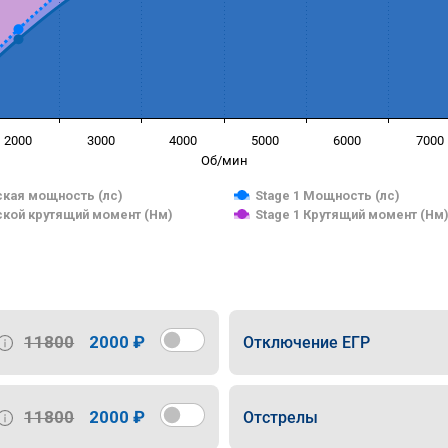
2000
3000
4000
5000
6000
7000
Об/мин
кая мощность (лс)
Stage 1 Мощность (лс)
кой крутящий момент (Нм)
Stage 1 Крутящий момент (Нм
11800
2000 ₽
Отключение ЕГР
11800
2000 ₽
Отстрелы