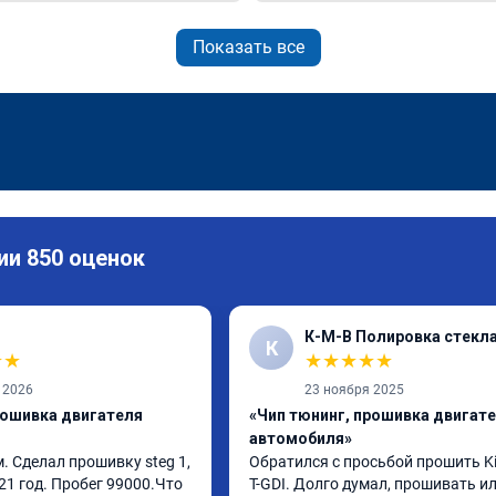
Показать все
ии 850 оценок
К-М-В Полировка стекл
К
★
★
★
★
★
★
★
 2026
23 ноября 2025
рошивка двигателя
«Чип тюнинг, прошивка двигат
автомобиля»
 Сделал прошивку steg 1, 
Обратился с просьбой прошить Kia
21 год. Пробег 99000.Что 
T-GDI. Долго думал, прошивать или