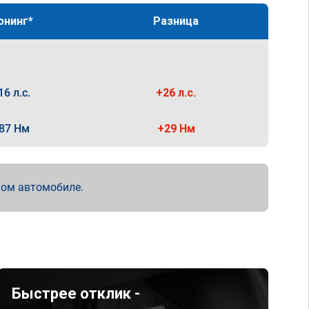
юнинг*
Разница
16 л.с.
+26 л.с.
87 Нм
+29 Нм
мом автомобиле.
Быстрее отклик -