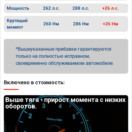
Мощность
262 л.с.
288 л.с.
+26 л.с.
Крутящий
260 Нм
286 Нм
+26 Нм
момент
Вышеуказанные прибавки гарантируются
только на полностью исправном,
своевременно обслуживаемом автомобиле.
Включено в стоимость:
Выше тяга - прирост момента с низких
оборотов.