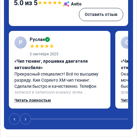
5.0 из 5
★
★
★
★
★
Avito
Оставить отзыв
Руслан
✓
Р
С
★
★
★
★
★
5 сентября 2025
«Чип тюнинг, прошивка двигателя
«Чип тю
автомобиля»
отключ
Прекрасный специалист! Всё по высшему 
Оказали
разряду. Кия Соренто XM чип тюнинг. 
мочевин
Сделали быстро и качественно. Телефон 
быстро 
записал в записную книжку, всем 
доволен
рекомендую! Еще вот поеду в ближайшее 
отличны
Читать полностью
Читать 
дни брата Мазду 6 2016 год отгоню на чип 
сомнева
тюнинг.
да.
‹
›