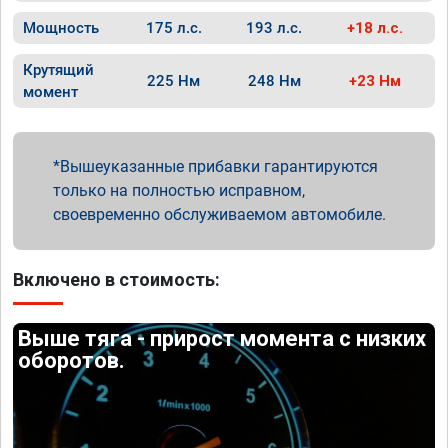
Мощность
175 л.с.
193 л.с.
+18 л.с.
Крутящий
225 Нм
248 Нм
+23 Нм
момент
Вышеуказанные прибавки гарантируются
только на полностью исправном,
своевременно обслуживаемом автомобиле.
Включено в стоимость:
Выше тяга - прирост момента с низких
оборотов.