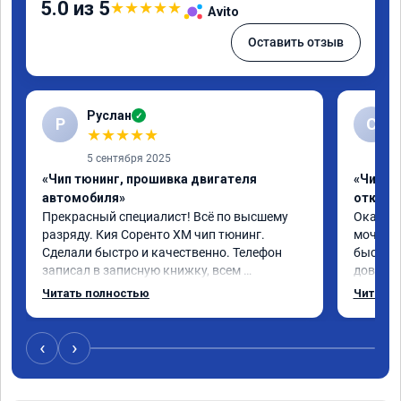
5.0 из 5
★
★
★
★
★
Avito
Оставить отзыв
Руслан
✓
Р
С
★
★
★
★
★
5 сентября 2025
«Чип тюнинг, прошивка двигателя
«Чип тю
автомобиля»
отключ
Прекрасный специалист! Всё по высшему 
Оказали
разряду. Кия Соренто XM чип тюнинг. 
мочевин
Сделали быстро и качественно. Телефон 
быстро 
записал в записную книжку, всем 
доволен
рекомендую! Еще вот поеду в ближайшее 
отличны
Читать полностью
Читать 
дни брата Мазду 6 2016 год отгоню на чип 
сомнева
тюнинг.
да.
‹
›