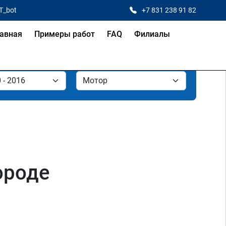
T_bot
+7 831 238 91 82
авная
Примеры работ
FAQ
Филиалы
ороде