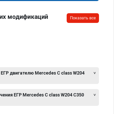
гих модификаций
Показать все
ЕГР двигателю Mercedes C class W204
ения ЕГР Mercedes C class W204 C350