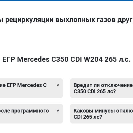
ы рециркуляции выхлопных газов дру
ЕГР Mercedes C350 CDI W204 265 л.с.
е ЕГР Mercedes C
Вредит ли отключение 
C350 CDI 265 лс?
после программного
Каковы минусы отключ
CDI 265 лс?