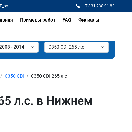
T_bot
+7 831 238 91 82
авная
Примеры работ
FAQ
Филиалы
C350 CDI
C350 CDI 265 л.с
65 л.с. в Нижнем