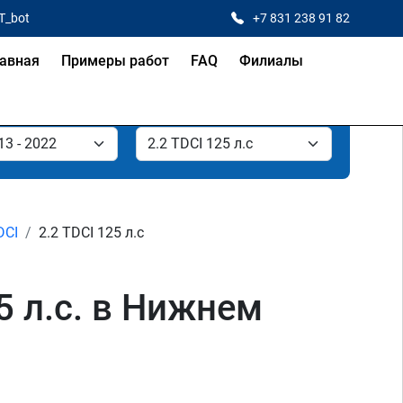
T_bot
+7 831 238 91 82
авная
Примеры работ
FAQ
Филиалы
DCI
2.2 TDCI 125 л.с
25 л.с. в Нижнем