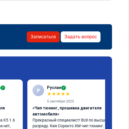
Записаться
Задать вопрос
а
Руслан
✓
✓
Р
★
★
★
★
★
5 сентября 2025
еля
«Чип тюнинг, прошивка двигателя
автомобиля»
 K5 1.6 
Прекрасный специалист! Всё по высшему 
 нет, 
разряду. Кия Соренто XM чип тюнинг. 