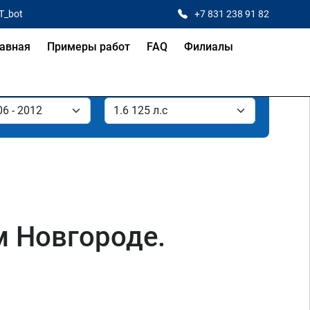
T_bot
+7 831 238 91 82
авная
Примеры работ
FAQ
Филиалы
м Новгороде.