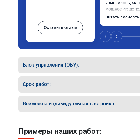
изменилось, маш
мощнее, 45 допо
существенно чувс
Читать полност
соответственно 
Оставить отзыв
Значительно упал
15 город, уже тр
‹
›
12.5. Коробка п
наборе скорости.
отзывчевее. В це
Блок управления (ЭБУ):
Срок работ:
Возможна индивидуальная настройка:
Примеры наших работ: