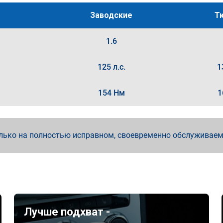
Заводские
Т
1.6
125 л.с.
1
154 Нм
1
лько на полностью исправном, своевременно обслуживае
Лучше подхват -