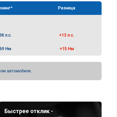
юнинг*
Разница
38 л.с.
+13 л.с.
69 Нм
+15 Нм
мом автомобиле.
Быстрее отклик -