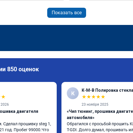
Показать все
ии 850 оценок
К-М-В Полировка стекл
К
★
★
★
★
★
★
★
 2026
23 ноября 2025
рошивка двигателя
«Чип тюнинг, прошивка двигат
автомобиля»
 Сделал прошивку steg 1, 
Обратился с просьбой прошить Kia
21 год. Пробег 99000.Что 
T-GDI. Долго думал, прошивать или