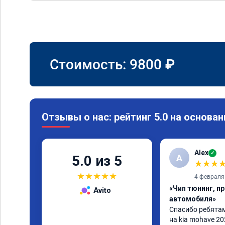
Стоимость:
9800
₽
Отзывы о нас: рейтинг 5.0 на основан
Alex
✓
A
5.0 из 5
★
★
★
★
★
★
★
★
4 февраля
«Чип тюнинг, п
Avito
автомобиля»
Спасибо ребятам.
на kia mohave 20