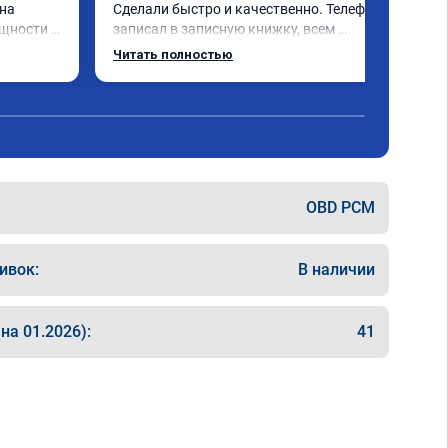
на 
Сделали быстро и качественно. Телефон 
щности и 
записал в записную книжку, всем 
 
рекомендую! Еще вот поеду в ближайшее 
Читать полностью
ечно не 
дни брата Мазду 6 2016 год отгоню на чип 
 два 
тюнинг.
ка +- 
 обгоны 
ень 
 
OBD PCM
е на 
шивке) 
кономия 
ивок:
В наличии
об 
". В 
н, 
на 01.2026):
41
 
094