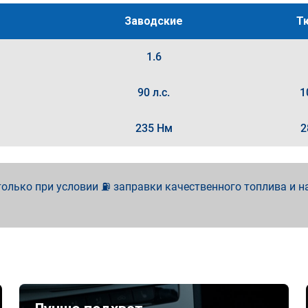
Заводские
Т
1.6
90 л.с.
1
235 Нм
2
олько при условии ⛽ заправки качественного топлива и н