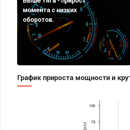
Выше тяга - прирост
момента с низких
оборотов.
График прироста мощности и кр
100
75