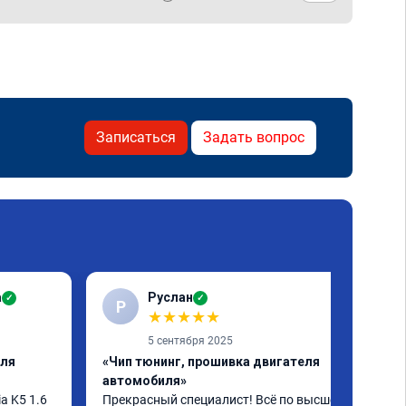
Записаться
Задать вопрос
а
Руслан
✓
✓
Р
★
★
★
★
★
5 сентября 2025
еля
«Чип тюнинг, прошивка двигателя
автомобиля»
 K5 1.6 
Прекрасный специалист! Всё по высшему 