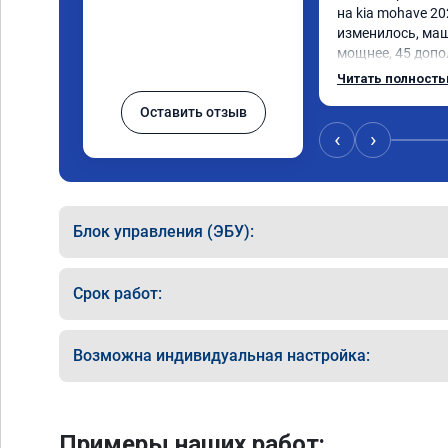
на kia mohave 20
изменилось, маш
мощнее, 45 допо
существенно чувс
Читать полност
соответственно 
Оставить отзыв
Значительно упал
15 город, уже тр
‹
›
12.5. Коробка п
наборе скорости.
отзывчевее. В це
Блок управления (ЭБУ):
Срок работ:
Возможна индивидуальная настройка:
Примеры наших работ: