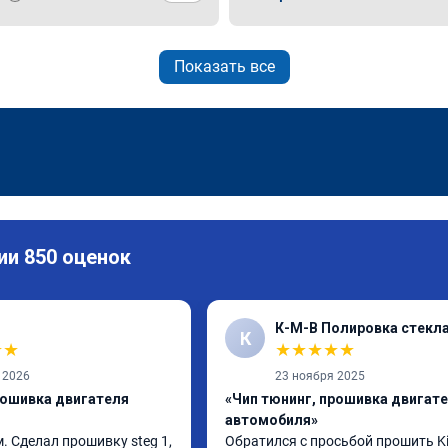
Показать все
ии 850 оценок
К-М-В Полировка стекл
К
★
★
★
★
★
★
★
 2026
23 ноября 2025
рошивка двигателя
«Чип тюнинг, прошивка двигат
автомобиля»
 Сделал прошивку steg 1, 
Обратился с просьбой прошить Kia