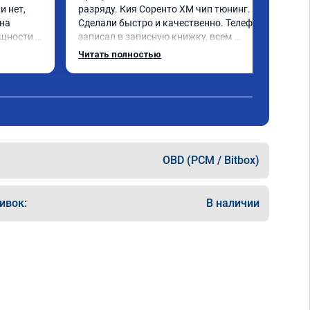
 нет, 
разряду. Кия Соренто XM чип тюнинг. 
на 
Сделали быстро и качественно. Телефон 
щности и 
записал в записную книжку, всем 
 
рекомендую! Еще вот поеду в ближайшее 
Читать полностью
ечно не 
дни брата Мазду 6 2016 год отгоню на чип 
 два 
тюнинг.
ка +- 
 обгоны 
ень 
 
OBD (PCM / Bitbox)
е на 
шивке) 
кономия 
ивок:
В наличии
об 
". В 
н, 
 
094