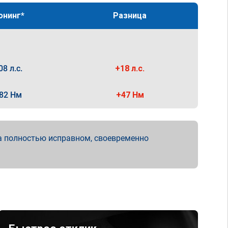
юнинг*
Разница
08 л.с.
+18 л.с.
82 Нм
+47 Нм
а полностью исправном, своевременно