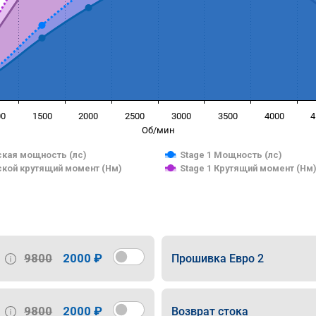
00
1500
2000
2500
3000
3500
4000
4
Об/мин
кая мощность (лс)
Stage 1 Мощность (лс)
кой крутящий момент (Нм)
Stage 1 Крутящий момент (Нм
9800
2000 ₽
Прошивка Евро 2
9800
2000 ₽
Возврат стока