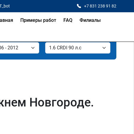
T_bot
+7 831 238 91 82
авная
Примеры работ
FAQ
Филиалы
ижнем Новгороде.