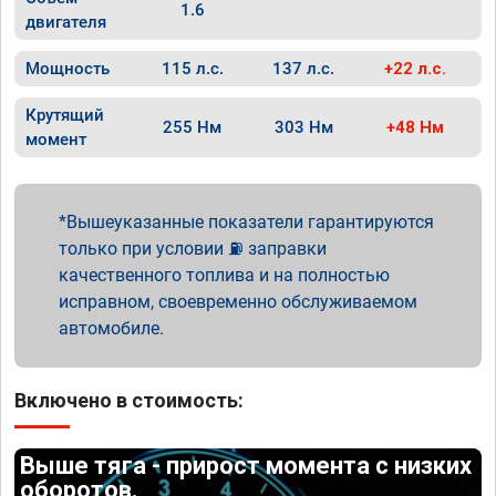
1.6
двигателя
Мощность
115 л.с.
137 л.с.
+22 л.с.
Крутящий
255 Нм
303 Нм
+48 Нм
момент
Вышеуказанные показатели гарантируются
только при условии ⛽ заправки
качественного топлива и на полностью
исправном, своевременно обслуживаемом
автомобиле.
Включено в стоимость:
Выше тяга - прирост момента с низких
оборотов.