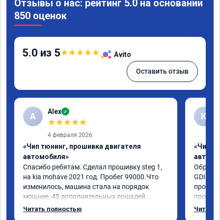
Отзывы о нас: рейтинг 5.0 на основании
850 оценок
5.0 из 5
★
★
★
★
★
Avito
Оставить отзыв
Alex
✓
A
К
★
★
★
★
★
4 февраля 2026
«Чип тюнинг, прошивка двигателя
«Чип т
автомобиля»
автомо
Спасибо ребятам. Сделал прошивку steg 1, 
Обратил
на kia mohave 2021 год. Пробег 99000.Что 
GDI. До
изменилось, машина стала на порядок 
проконс
мощнее, 45 дополнительных лошадей 
прошивк
существенно чувствуется и соответственно 
отзывчи
Читать полностью
Читать 
крутящего момента. Значительно упал 
и эколо