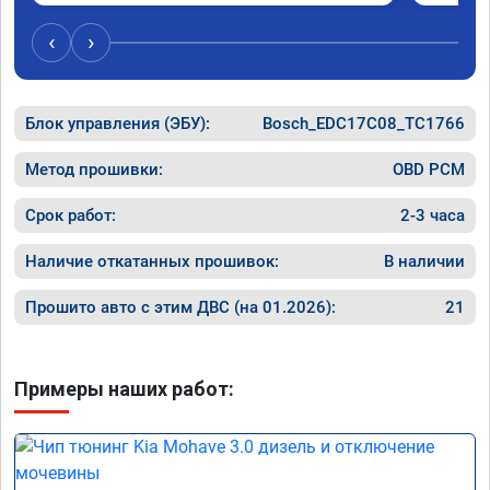
расход, был в среднем 15 город, уже три дня 
космоле
катаюсь, держит 12-12.5. Коробка 
больше 
‹
›
перестала подпинывать при наборе 
вполне 
скорости. Педаль газа более отзывчевее. В 
уверенн
целом, я очень доволен.!
ECO реж
Блок управления (ЭБУ):
Bosch_EDC17C08_TC1766
прошивк
похоже 
прошивк
Метод прошивки:
OBD PCM
экономи
способ 
Срок работ:
2-3 часа
необход
общем и
Наличие откатанных прошивок:
В наличии
отличны
однозна
Прошито авто с этим ДВС (на 01.2026):
21
Примеры наших работ: