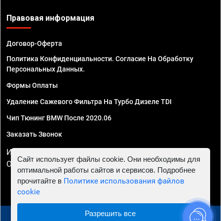
Правовая информация
Договор-Оферта
Политика Конфиденциальности. Согласие На Обработку
Персональных Данных.
Формы Оплаты
Удаление Сажевого Фильтра На Турбо Дизеле TDI
Чип Тюнинг BMW После 2020.06
Заказать Звонок
ИП Смирнов Георгий Павлович. ИНН 781302555843,
Сайт использует файлы cookie. Они необходимы для
ОГРНИП 324470400032610
оптимальной работы сайтов и сервисов. Подробнее
прочитайте в
Политике использования файлов
cookie
Разрешить все
© 2010 - 2026 Чип тюнинг в Нижнем Новгороде -